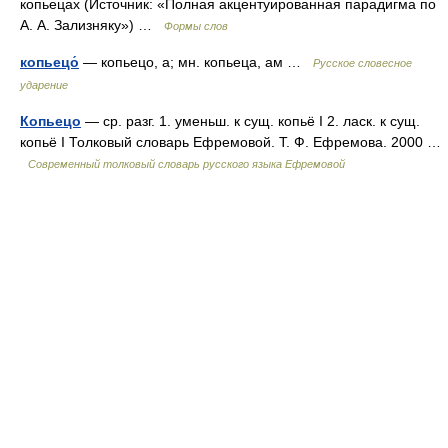
копьецах (Источник: «Полная акцентуированная парадигма по
А. А. Зализняку») …
Формы слов
копьецо́
— копьецо, а; мн. копьеца, ам …
Русское словесное
ударение
Копьецо
— ср. разг. 1. уменьш. к сущ. копьё I 2. ласк. к сущ.
копьё I Толковый словарь Ефремовой. Т. Ф. Ефремова. 2000 …
Современный толковый словарь русского языка Ефремовой