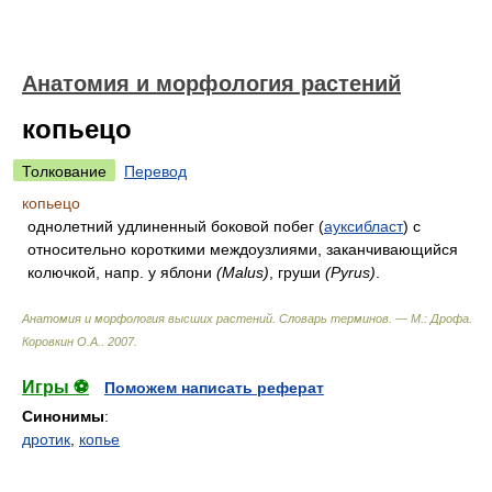
Анатомия и морфология растений
копьецо
Толкование
Перевод
копьецо
однолетний удлиненный боковой побег (
ауксибласт
) с
относительно короткими междоузлиями, заканчивающийся
колючкой, напр. у яблони
(Malus)
, груши
(Pyrus)
.
Анатомия и морфология высших растений. Словарь терминов. — М.: Дрофа
.
Коровкин О.А.
.
2007
.
Игры ⚽
Поможем написать реферат
Синонимы
:
дротик
,
копье