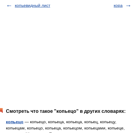
копьевидный лист
кора
Смотреть что такое "копьецо" в других словарях:
копьецо
— копьецо, копьеца, копьеца, копьец, копьецу,
копьецам, копьецо, копьеца, копьецом, копьецами, копьеце,