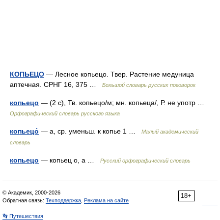
КОПЬЕЦО
— Лесное копьецо. Твер. Растение медуница
аптечная. СРНГ 16, 375 …
Большой словарь русских поговорок
копьецо
— (2 с), Тв. копьецо/м; мн. копьеца/, Р. не употр …
Орфографический словарь русского языка
копьецо́
— а, ср. уменьш. к копье 1 …
Малый академический
словарь
копьецо
— копьец о, а …
Русский орфографический словарь
© Академик, 2000-2026
18+
Обратная связь:
Техподдержка
,
Реклама на сайте
👣 Путешествия