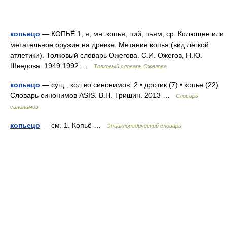
копьецо
— КОПЬЁ 1, я, мн. копья, пий, пьям, ср. Колющее или
метательное оружие на древке. Метание копья (вид лёгкой
атлетики). Толковый словарь Ожегова. С.И. Ожегов, Н.Ю.
Шведова. 1949 1992 …
Толковый словарь Ожегова
копьецо
— сущ., кол во синонимов: 2 • дротик (7) • копье (22)
Словарь синонимов ASIS. В.Н. Тришин. 2013 …
Словарь
синонимов
копьецо
— см. 1. Копьё …
Энциклопедический словарь